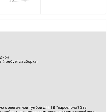
идной
 (требуется сборка)
ю с элегантной тумбой для ТВ “Барселона”! Эта
я тумба станет идеальным дополнением к вашей зоне