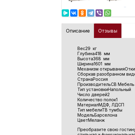
Описание
Отзывы
Вес29 кг
Глубина418 мм
Высота368 мм
Ширина1601 мм
Механизм открыванияОтк
Сборкав разобранном виде
СтранаРоссия
ПроизводительСВ Мебель
Тип установкиНапольный
Число дверей2
Количество полок1
МатериалМДФ, ЛДСП
Тип мебелиТВ тумбы
МодельБарселона
ЦветМеланж
Преобразите свою гостину
стильная и функциональна