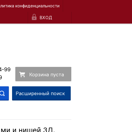
литика конфиденциальности
ВХОД
4-99
Корзина пуста
9
Расширенный поиск
ами и нишей 3Д,