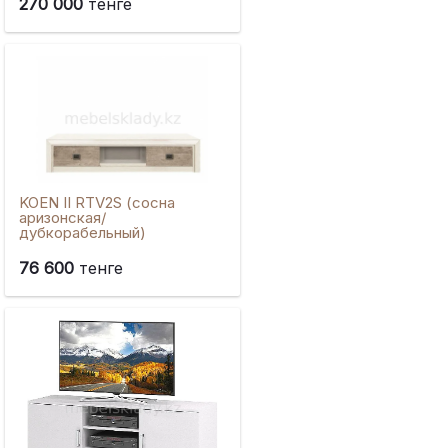
270 000
тенге
KOEN II RTV2S (сосна
аризонская/
дубкорабельный)
76 600
тенге