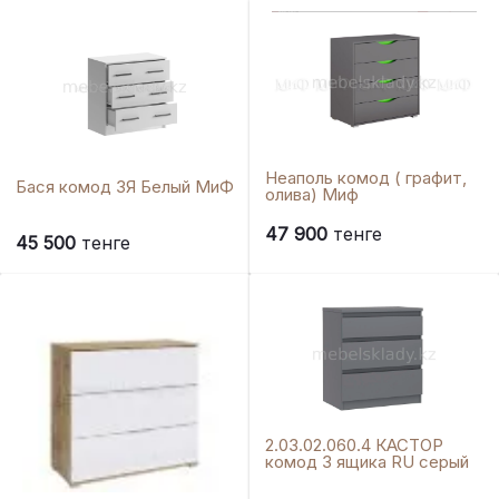
Неаполь комод ( графит,
Бася комод 3Я Белый МиФ
олива) Миф
47 900
тенге
45 500
тенге
2.03.02.060.4 КАСТОР
комод 3 ящика RU серый