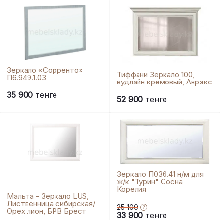
Зеркало «Сорренто»
Тиффани Зеркало 100,
П6.949.1.03
вудлайн кремовый, Анрэкс
35 900
тенге
52 900
тенге
Зеркало П036.41 н/м для
ж/к "Турин" Сосна
Корелия
Мальта - Зеркало LUS,
Лиственница сибирская/
25 100
Орех лион, БРВ Брест
33 900
тенге