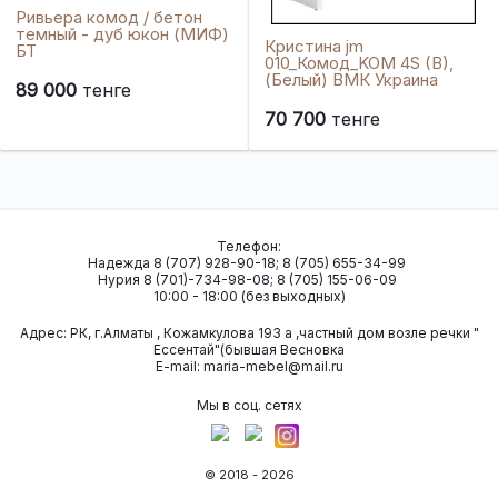
Ривьера комод / бетон
темный - дуб юкон (МИФ)
Кристина jm
БТ
010_Комод_KOM 4S (B),
(Белый) ВМК Украина
89 000
тенге
70 700
тенге
Телефон:
Надежда 8 (707) 928-90-18; 8 (705) 655-34-99
Нурия 8 (701)-734-98-08; 8 (705) 155-06-09
10:00 - 18:00 (без выходных)
Адрес:
РК, г.Алматы , Кожамкулова 193 а ,частный дом возле речки "
Ессентай"(бывшая Весновка
Е-mail:
maria-mebel@mail.ru
Мы в соц. сетях
© 2018 - 2026