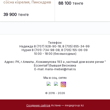
сосна корелия, Пинскдрев
88 100
тенге
39 900
тенге
Телефон:
Надежда 8 (707) 928-90-18; 8 (705) 655-34-99
Нурия 8 (701)-734-98-08; 8 (705) 155-06-09
10:00 - 18:00 (без выходных)
Адрес:
РК, г.Алматы , Кожамкулова 193 а ,частный дом возле речки "
Ессентай"(бывшая Весновка
Е-mail:
maria-mebel@mail.ru
Мы в соц. сетях
© 2018 - 2026
Создание сайтов
Астана — megagroup.kz