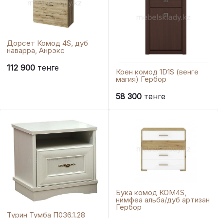
Дорсет Комод 4S, дуб
наварра, Анрэкс
112 900
тенге
Коен комод 1D1S (венге
магия) Гербор
58 300
тенге
Бука комод КОМ4S,
нимфеа альба/дуб артизан
Гербор
Турин Тумба П036.1.28