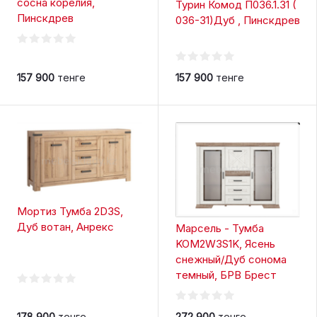
сосна корелия,
Турин Комод П036.1.31 (
Пинскдрев
036-31)Дуб , Пинскдрев
157 900
тенге
157 900
тенге
Мортиз Тумба 2D3S,
Дуб вотан, Анрекс
Марсель - Тумба
KOM2W3S1K, Ясень
снежный/Дуб сонома
темный, БРВ Брест
178 900
тенге
272 900
тенге