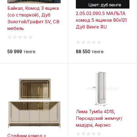
Байкал, Комод 3 ящика
2.05.02.090.5 МАЛЬТА
(со створкой), Дуб
комод 5 ящиков 80х121
Золотой/Графит SV, СВ
Дуб Венге RU
мебель
59 999
тенге
88 550
тенге
Лима Тумба 4D1S,
Персидский жемчуг/
мадура, Анрэкс
Стефани комод с