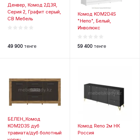
Денвер, Комод 2Д3Я,
Серия 2, Графит серый,
Комод KOM2D4S
СВ Мебель
"Непо", Белый,
Инволюкс
49 900
тенге
59 400
тенге
БЕЛЕН_Комод
KOM2D3S дуб
Комод Reno 2м НК
травиата/дуб болотный
Россия
корич.