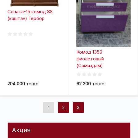
Соната-15 комод 8S
(каштан) Гербор
Комод 1350
фиолетовый
(Самиздам)
204 000
тенге
62 200
тенге
1
2
3
Акция