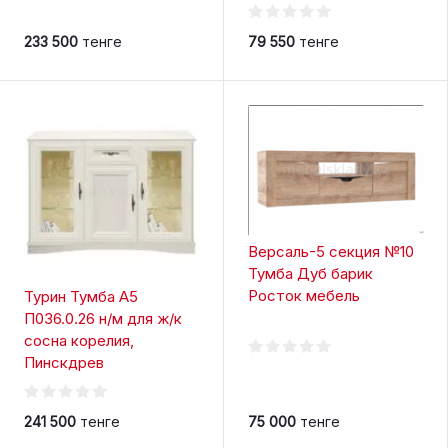
233 500
тенге
79 550
тенге
Версаль-5 секция №10
Тумба Дуб барик
Росток мебель
Турин Тумба A5
П036.0.26 н/м для ж/к
сосна корелия,
Пинскдрев
241 500
тенге
75 000
тенге