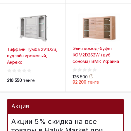
Элия комод-буфет
Тиффани Тумба 2V1D3S,
КОМ2D2S2W (дуб
вудлайн кремовый,
сонома) ВМК Украина
Анрекс
126 500
216 550
тенге
92 200
тенге
Акция
Акции 5% скидка на все
товары в Halyk Market при