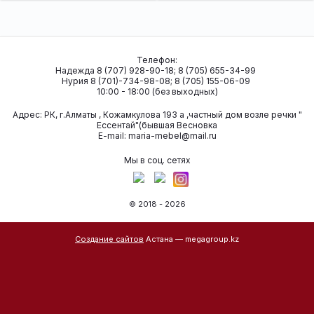
Телефон:
Надежда 8 (707) 928-90-18; 8 (705) 655-34-99
Нурия 8 (701)-734-98-08; 8 (705) 155-06-09
10:00 - 18:00 (без выходных)
Адрес:
РК, г.Алматы , Кожамкулова 193 а ,частный дом возле речки "
Ессентай"(бывшая Весновка
Е-mail:
maria-mebel@mail.ru
Мы в соц. сетях
© 2018 - 2026
Создание сайтов
Астана — megagroup.kz