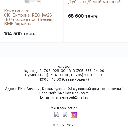
Дуб тахо/белый матовый
Кристина jm
018_Витрина_REG 1W2S
68 600
тенге
(B)+подсветка, (Белый)
ВМК Украина
104 500
тенге
Телефон:
Надежда 8 (707) 928-90-18; 8 (705) 655-34-99
Нурия 8 (701)-734-98-08; 8 (705) 155-06-09
10:00 - 18:00 (без выходных)
Адрес:
РК, г.Алматы , Кожамкулова 193 а ,частный дом возле речки "
Ессентай"(бывшая Весновка
Е-mail:
maria-mebel@mail.ru
Мы в соц. сетях
© 2018 - 2026