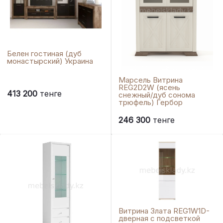
Белен гостиная (дуб
монастырский) Украина
Марсель Витрина
REG2D2W (ясень
413 200
тенге
снежный/дуб сонома
трюфель) Гербор
246 300
тенге
Витрина Злата REG1W1D-
дверная с подсветкой